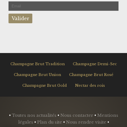
Champagne Brut Tradition
Champagne Demi-Sec
Champagne Brut Union
Champagne Brut Rosé
Champagne Brut Gold
Nectar des rois
•
Toutes nos actualités
•
Nous contacter
•
Mentions
légales
•
Plan du site
•
Nous rendre visite
•